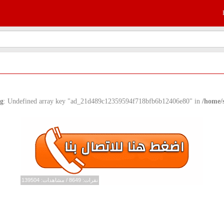
g
: Undefined array key "ad_21d489c12359594f718bfb6b12406e80" in
/home/
نقرات: 8649 / مشاهدات: 139504