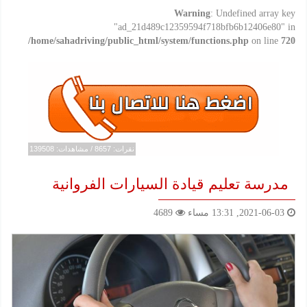
Warning
: Undefined array key
"ad_21d489c12359594f718bfb6b12406e80" in
/home/sahadriving/public_html/system/functions.php
on line
720
نقرات: 8657 / مشاهدات: 139508
مدرسة تعليم قيادة السيارات الفروانية
‏2021-06-03, 13:31 مساء
4689